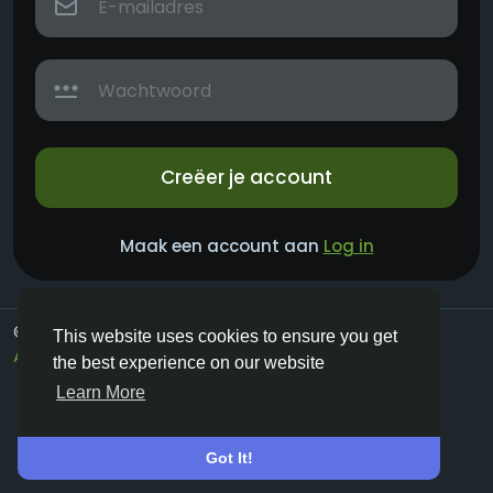
Creëer je account
Maak een account aan
Log in
© 2026 Vivos👋
Dutch
This website uses cookies to ensure you get
About
Voorwaarden
Privacy
Contact Us
the best experience on our website
Bedrijvengids
Learn More
Got It!