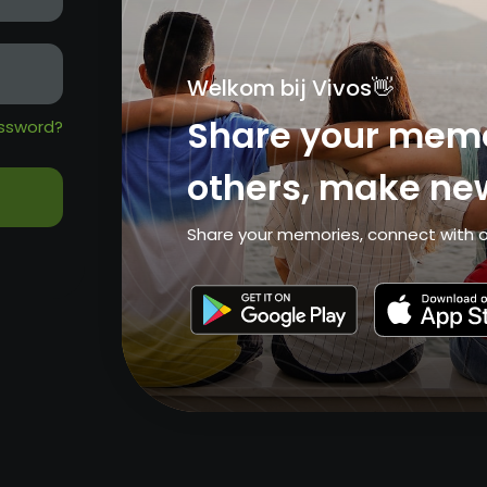
Welkom bij Vivos👋
Share your memo
ssword?
others, make new
Share your memories, connect with o