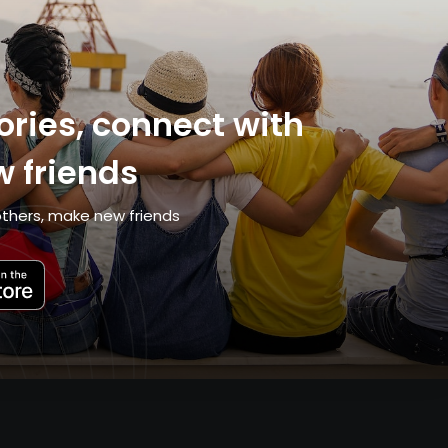
ries, connect with
 friends
thers, make new friends