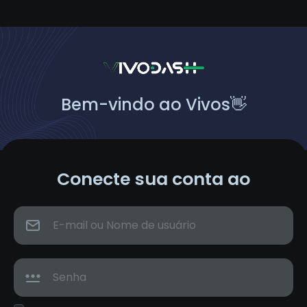
Bem-vindo ao Vivos👋
Conecte sua conta ao