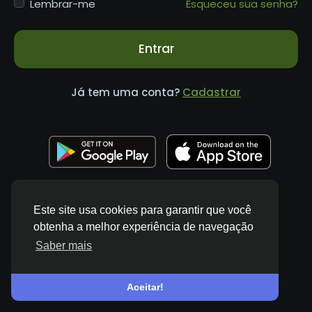
Lembrar-me
Esqueceu sua senha?
Entrar
Já tem uma conta?
Cadastrar
Este site usa cookies para garantir que você
obtenha a melhor experiência de navegação
Saber mais
© 2026 Vivos👋
Portuguese (Brazil)
Sobre
Termos
Privacidade
Fale conosco
Diretório
Aceitar!