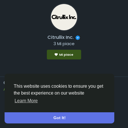
Citrullix Inc.
3 Mi piace
Mi piace
© 2026 Vivos👋
Italiano
This website uses cookies to ensure you get
About
Termini e Condizioni
Privacy
Contattaci
the best experience on our website
Elenco
Learn More
Got It!