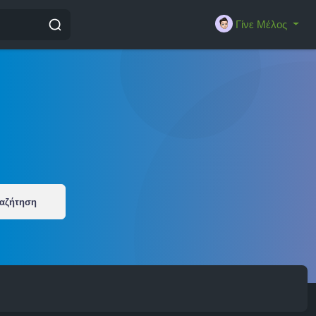
Γίνε Μέλος
αζήτηση