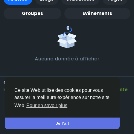
Groupes
Evènements
Aucune donnée à afficher
© 2026 Vivos👋
French
Environ
Conditions générale de vente
Confidentialité
Ce site Web utilise des cookies pour vous
Contactez nous
Annuaire
assurer la meilleure expérience sur notre site
Web
Pour en savoir plus
Je l’ai!